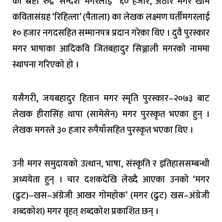
का स्रष्टा रुद्र ‘सन्देश’ मगरलाई ६० हजार, अठार मगर खाम
कवितासंग्रह ‘रिहित्ला’ (पैताला) का लेखक लक्ष्मण घर्तीमगरलाई
१० हजार नगदसहित सम्मानपत्र प्रदान गरेका थिए । दुवै पुरस्कार
मगर भाषाका आदिकवि जितबहादुर सिञ्जाली मगरको नाममा
स्थापना गरिएको हो ।
यसैगरी, जयबहादुर हितान मगर स्मृति पुरस्कार–२०७३ बाट
लेखक हीरासिंह थापा (सामेसेन) मगर पुरस्कृत भएका हुन् ।
लेखक मगरले ३० हजार रुपैयाँसहित पुरस्कृत भएका थिए ।
उनी मगर समुदायको उत्थान, भाषा, संस्कृति र इतिहाससम्बन्धी
अध्ययेता हुन् । चार दशकदेखि लेख्दै आएका उनको ‘मगर
(ढुट)–खस–अंग्रेजी आखर गोमहोक’ (मगर (ढुट) खस–अंग्रेजी
शब्दकोश) मगर वृहत् शब्दकोश प्रकाशित छन् ।