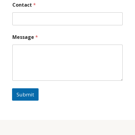
l
Contact
*
Message
*
Submit